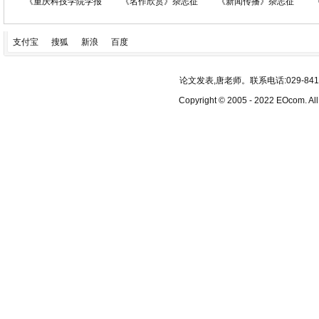
《重庆科技学院学报
《名作欣赏》杂志征
《新闻传播》杂志征
支付宝
搜狐
新浪
百度
论文发表,唐老师。联系电话:029-84193340
Copyright © 2005 - 2022 EOcom. 