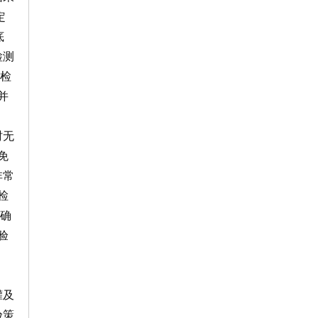
定
底
检测
被检
并
时无
免
非常
检
确
验
罐及
验策