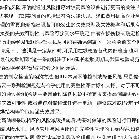
缺陷,风险评估能通过风险排序对较高风险设备进行更高的关注,
方式实现，FBI实施目的包括出符合法律法规、降低费用提高企业
理的需要,能够指出设备可能发生的失效类型及失效概率和后果
接受的失效可能性与风险可接受水平确定,由潜在损伤模式确定
行历史经验及我国法律法规,尽可能在确保储罐下一次检验前安全
情况下，“当满足一定条件时,可采用在线检验替代内部检验,也可
最低检验期限”这一条款解决了RBI延长检验周期与我国检验规
行在线检验替代内部检验之间的矛盾。
制定检验策略的方法,但RBI本身不能控制或降低风险,只是储
需要一系列检测规范与合乎使用的完整性评估标准支撑。对于不
例如通过检测(检测主要是通过降低风险不确定度来提高储罐失效
罐失效可能性,或者通过对储罐部件进行更新、维修或对缺陷进行
爆结构等降低储罐失效后果。
储罐采取相应的风险减缓措施后,需要对储罐的风险进行再评估
罐风险水平。风险管理与风险评价是完整性管理的主要内容,如
面临的主要问题,需要继续深化风险管理理念,细化管理,加大危害