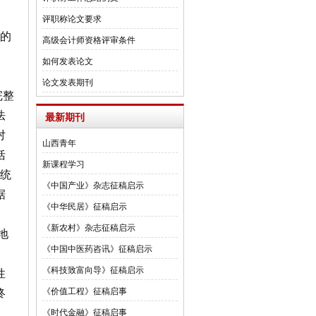
评职称论文要求
的
高级会计师资格评审条件
如何发表论文
论文发表期刊
完整
法
最新期刊
对
山西青年
括
新课程学习
统
《中国产业》杂志征稿启示
据
《中华民居》征稿启示
《新农村》杂志征稿启示
地
《中国中医药咨讯》征稿启示
《科技致富向导》征稿启示
性
《价值工程》征稿启事
终
《时代金融》征稿启事