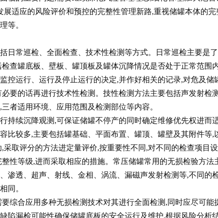
,发展适应的风险评价和预控的完整性管理新路,重视储罐本体的完
理等。
日常巡检、全面检查、技术性检测等方式。日常巡检主要是了
括检查罐底板、壁板、罐顶板及罐体沉降情况是否处于正常范围内
监控运行、运行及停止运行的决定,并作好相关的记录,对危及储
有必要的话再进行技术性检测。技性检测方法主要包括声发射检
,三者适用环境、应用范围及检测部位等内容。
续沉降观测,可保证储罐不停产的同时确定维修优先权进而
容比较多,主要包括罐基础、平面布置、罐顶、罐壁及其附件等,
,采取评分的方法进定量评价,按重要性不同,对不同的检查项目
完整性等级,进而采取相应的措施。常压储罐常用的无损检验方法
、渗透、超声、射线、金相、涡流、漏磁声发射检测等,不同的
相同。
综合应用多种无损检测技术对其进行全面检测,同时应尽可能
缺陷漏检可能性确保储罐底板的安全运行及维护,根据风险分析