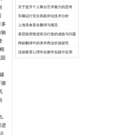
能力
有
关于提升个人舞台艺术魅力的思考
利
车辆运行安全风险评估技术分析
有多
上海美食菜名翻译与规范
检验
基层政府推进依法行政的成效与问题
使
分析
商标翻译中的美学商业价值探究
根
浅谈教育心理学在教学实践中应用
范固
罐
可接
机
合
,
何进
识