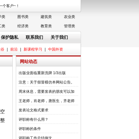
务每一个客户~！
学类
图书类
建筑类
农业类
工类
经济类
教育类
管理类
保护隐私
联系我们
关于我们
硅谷
|
前沿
|
新课程学习
|
中国外资
网站动态
出版业面临重新洗牌 1/3出版
注意：关于假冒模仿本网站公告。
周末休息，需要发表的朋友可以加
王老师，肖老师，唐医生，齐老师
发表论文格式要求
空
评职称有什么用？
整
评职称的条件
评职称工作总结例文