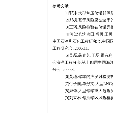
参考文献
[1]郭冰.大型常压储罐群风险评估
[2]邱枫.基于风险腐蚀速率的储罐
[3]王璠.风险检验在储罐完整性评
[4]何仁洋,沈功田,肖勇,王勇
中国石油和石化工程研究会.中国国
工程研究会:,2005:11.
[5]吴磊,薛春芳,于磊,霍有利
会海洋工程分会.第十四届中国海洋
分会:,2009:3.
[6]黄瑾.储罐的声发射检测技术应
[7]付子航,单彤文.大型LNG储罐完整
[8]游锋.大型储罐重大危险源评价
[9]刘立林.储油罐区风险检验技术