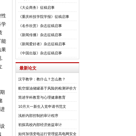
《大众商务》征稿启事
整性
《重庆科技学院学报》征稿启事
科学
《名作欣赏》杂志征稿启事
质
《新闻传播》杂志征稿启事
可能
《新闻爱好者》杂志征稿启事
结果
《中国出版》杂志征稿启事
,
立
最新论文
汉字教学：教什么？怎么教？
航空煤油储罐基于风险的检测评价方
期
法研
简述学科教育与心理健康教育
储
10月大一新生入党申请书范文
,进
浅析内部控制的审计程序
初探高校内部经济效益审计
设
如何加强变电运行管理提高电网安全
以