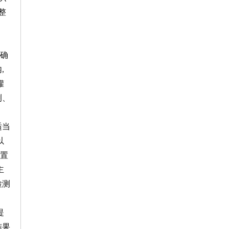
整
确
,
罐
测、
适当
以
设置
主
检测
提
结果