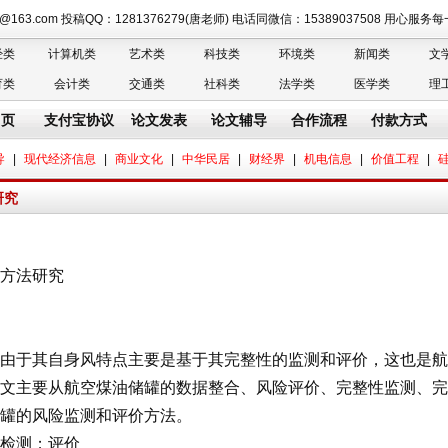
n@163.com 投稿QQ：1281376279(唐老师) 电话同微信：15389037508 用心服
经类
计算机类
艺术类
科技类
环境类
新闻类
文
育类
会计类
交通类
社科类
法学类
医学类
理
 页
支付宝协议
论文发表
论文辅导
合作流程
付款方式
导
|
现代经济信息
|
商业文化
|
中华民居
|
财经界
|
机电信息
|
价值工程
|
研究
方法研究
于其自身风特点主要是基于其完整性的监测和评价，这也是航
本文主要从航空煤油储罐的数据整合、风险评价、完整性监测、完
罐的风险监测和评价方法。
检测；评价