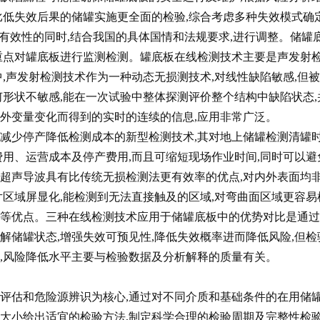
比低失效后果的储罐实施更全面的检验,综合考虑多种失效模式确
验有效性的同时,结合我国的具体国情和法规要求,进行调整。储罐
重点对罐底板进行监测检测。罐底板在线检测技术主要是声发射
,声发射检测技术作为一种动态无损测技术,对线性缺陷敏感,但
何形状不敏感,能在一次试验中整体探测评价整个结构中缺陷状态,
外变量变化而得到的实时的连续的信息,应用非常广泛。
停产降低检测成本的新型检测技术,其对地上储罐检测清罐
费用、运营成本及停产费用,而且可缩短现场作业时间,同时可以避
超声导波具有比传统无损检测法更有效率的优点,对内外表面均
片区域屏显化,能检测到无法直接触及的区域,对弯曲面区域更容易
果等优点。三种在线检测技术应用于储罐底板中的优势对比是通过
解储罐状态,增强失效可预见性,降低失效概率进而降低风险,但检
,风险降低水平主要与检验数据及分析解释的质量有关。
评估和危险源辨识为核心,通过对不同介质和基础条件的在用储
大小给出适宜的检验方法,制定科学合理的检验周期及完整性检