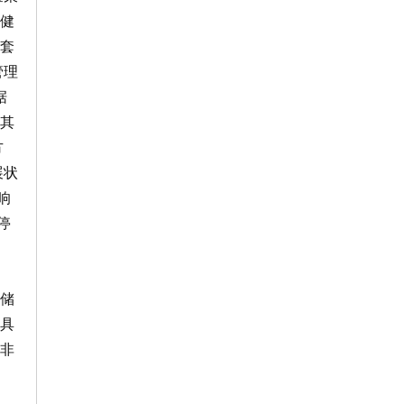
,健
套
管理
据
其
方
展状
响
停
储
具
非