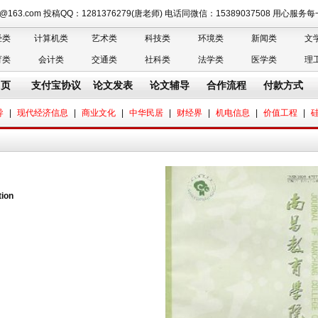
n@163.com 投稿QQ：1281376279(唐老师) 电话同微信：15389037508 用心服
经类
计算机类
艺术类
科技类
环境类
新闻类
文
育类
会计类
交通类
社科类
法学类
医学类
理
 页
支付宝协议
论文发表
论文辅导
合作流程
付款方式
导
|
现代经济信息
|
商业文化
|
中华民居
|
财经界
|
机电信息
|
价值工程
|
ion