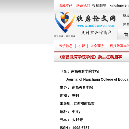
收藏本站
联系我们
投稿邮箱：xinqilunwe
财
体
首
医学信息
|
才智
|
大众商务
|
科技致富向
《南昌教育学院学报》杂志征稿启事
刊名：
南昌教育学院学报
Journal of Nanchang College of Educat
主办：
南昌教育学院
周期：
季刊
出版地：
江西省南昌市
语种：
中文;
开本：
大16开
ISSN：
1008-6757