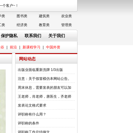
务每一个客户~！
学类
图书类
建筑类
农业类
工类
经济类
教育类
管理类
保护隐私
联系我们
关于我们
硅谷
|
前沿
|
新课程学习
|
中国外资
网站动态
出版业面临重新洗牌 1/3出版
注意：关于假冒模仿本网站公告。
周末休息，需要发表的朋友可以加
王老师，肖老师，唐医生，齐老师
发表论文格式要求
评职称有什么用？
评职称的条件
评职称工作总结例文