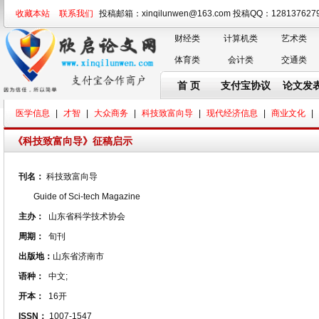
收藏本站
联系我们
投稿邮箱：xinqilunwen@163.com 投稿QQ：128137
财经类
计算机类
艺术类
体育类
会计类
交通类
首 页
支付宝协议
论文发
医学信息
|
才智
|
大众商务
|
科技致富向导
|
现代经济信息
|
商业文化
|
《科技致富向导》征稿启示
刊名：
科技致富向导
Guide of Sci-tech Magazine
主办：
山东省科学技术协会
周期：
旬刊
出版地：
山东省济南市
语种：
中文;
开本：
16开
ISSN：
1007-1547