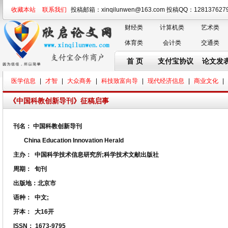
收藏本站
联系我们
投稿邮箱：xinqilunwen@163.com 投稿QQ：128137
财经类
计算机类
艺术类
体育类
会计类
交通类
首 页
支付宝协议
论文发
医学信息
|
才智
|
大众商务
|
科技致富向导
|
现代经济信息
|
商业文化
|
《中国科教创新导刊》征稿启事
刊名：
中国科教创新导刊
China Education Innovation Herald
主办：
中国科学技术信息研究所;科学技术文献出版社
周期：
旬刊
出版地：
北京市
语种：
中文;
开本：
大16开
ISSN：
1673-9795