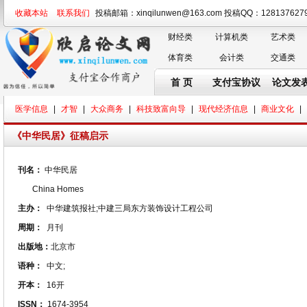
收藏本站
联系我们
投稿邮箱：xinqilunwen@163.com 投稿QQ：128137
财经类
计算机类
艺术类
体育类
会计类
交通类
首 页
支付宝协议
论文发
医学信息
|
才智
|
大众商务
|
科技致富向导
|
现代经济信息
|
商业文化
|
《中华民居》征稿启示
刊名：
中华民居
China Homes
主办：
中华建筑报社;中建三局东方装饰设计工程公司
周期：
月刊
出版地：
北京市
语种：
中文;
开本：
16开
ISSN：
1674-3954